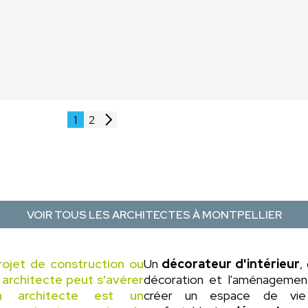
1
2
VOIR TOUS LES ARCHITECTES À MONTPELLIER
rojet de construction ou
Un
décorateur d'intérieur
,
n architecte peut s'avérer
décoration et l'aménagement 
un architecte est un
créer un espace de vie 