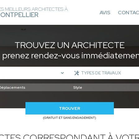
ES MEILLEURS ARCHITECTES À
AVIS
CONTA
ONTPELLIER
TROUVEZ UN ARCHITECTE
t prenez rendez-vous immédiatement
TROUVER
(GRATUIT ET SANS ENGAGEMENT)
ECTES CORRESPONDANT À VOTR