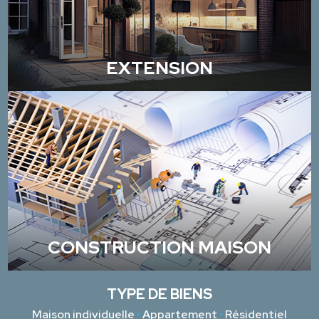
EXTENSION
CONSTRUCTION MAISON
TYPE DE BIENS
Maison individuelle
•
Appartement
•
Résidentiel