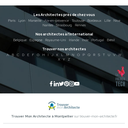
Les Architectes près de chez vous
Paris
Lyon
Marseille
Aix-en-provence
Toulouse
Bordeaux
Lille
Nice
Nantes
Strasbourg
Rennes
Nos architectes à l'international
Belgique
Espagne
Royaume-Uni
Irlande
Inde
Portugal
Brésil
Trouver nos architectes
A
B
C
D
E
F
G
H
I
J
K
L
M
N
O
P
Q
R
S
T
U
V
W
X
Y
Z
Trouver Mon Architecte à Montpellier
sur trouver-mon-architecte.fr